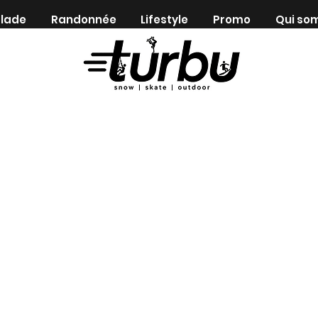
lade
Randonnée
Lifestyle
Promo
Qui so
Shop indépendant depuis 1983