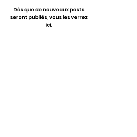
Dès que de nouveaux posts
seront publiés, vous les verrez
ici.
Formulaire 
d'inscription
Adresse e-mail
*
Oui, inscrivez-moi à votre 
newsletter.
*
Envoyer
info@turbu.fr