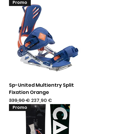
Promo
Sp-United Multientry Split
Fixation Orange
Prix original
Prix promotionnel
339,90 €
237,90 €
Promo