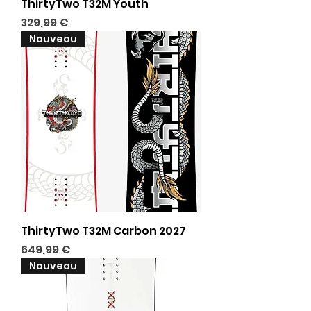
ThirtyTwo T32M Youth
Prix
329,99 €
Nouveau
ThirtyTwo T32M Carbon 2027
Prix
649,99 €
Nouveau