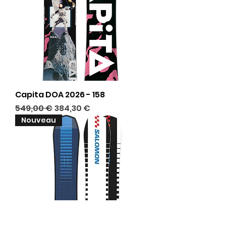
Capita DOA 2026 - 158
Prix original
Prix promotionnel
549,00 €
384,30 €
Nouveau