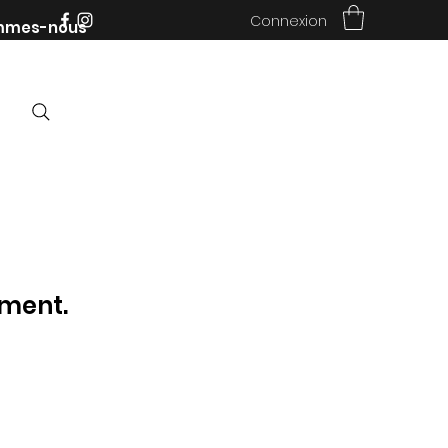
Connexion
mmes-nous
oment.