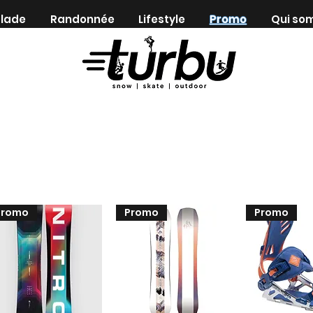
lade
Randonnée
Lifestyle
Promo
Qui so
Shop indépendant depuis 1983
Promo
Promo
Promo