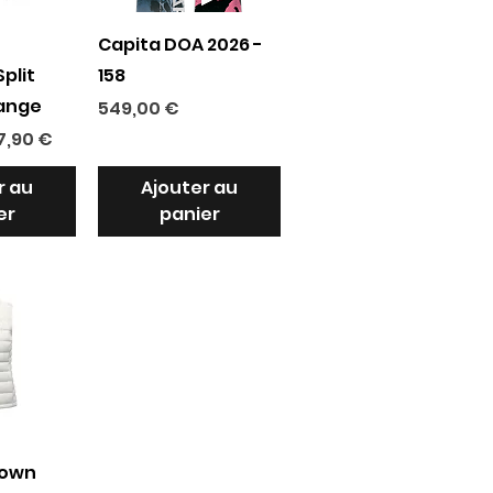
apide
Aperçu rapide
Capita DOA 2026 -
plit
158
range
Prix
549,00 €
ix promotionnel
7,90 €
r au
Ajouter au
er
panier
apide
down