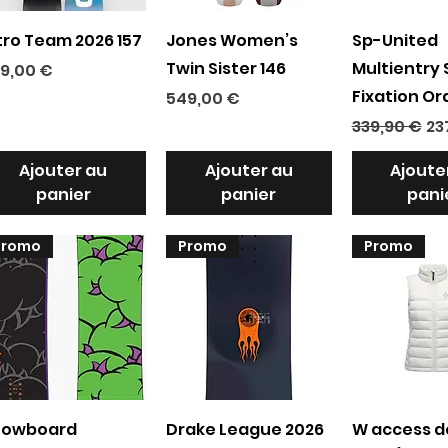
Aperçu rapide
Aperçu rapide
Aperçu r
tro Team 2026 157
Jones Women’s
Sp-United
Twin Sister 146
Multientry S
ix
9,00 €
Fixation O
Prix
549,00 €
Prix original
Pr
339,90 €
23
Ajouter au
Ajouter au
Ajoute
panier
panier
pani
Promo
Promo
Promo
Aperçu rapide
Aperçu rapide
Aperçu r
nowboard
Drake League 2026
W access 