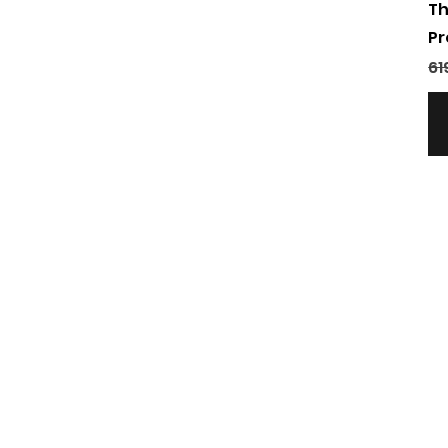
Th
Pr
Pr
61