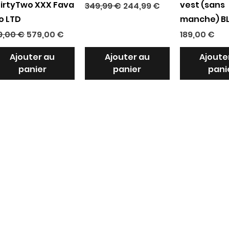
irtyTwo XXX Fava
vest (sans
Prix original
Prix promotionnel
349,99 €
244,99 €
o LTD
manche) B
ix original
Prix promotionnel
Prix
9,00 €
579,00 €
189,00 €
Ajouter au
Ajouter au
Ajoute
panier
panier
pani
Formulaire 
d'inscription
Adresse e-mail
*
Oui, inscrivez-moi à votre newsletter.
*