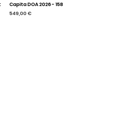
Aperçu rapide
t
Capita DOA 2026 - 158
Prix
549,00 €
l