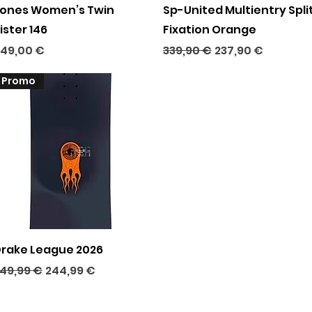
Aperçu rapide
Aperçu rapide
ones Women’s Twin
Sp-United Multientry Spli
ister 146
Fixation Orange
rix
Prix original
Prix promotionne
49,00 €
339,90 €
237,90 €
Promo
Aperçu rapide
rake League 2026
rix original
Prix promotionnel
49,99 €
244,99 €