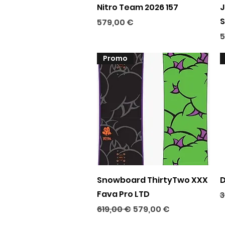
Aperçu rapide
Nitro Team 2026 157
J
S
Prix
579,00 €
P
5
Promo
Aperçu rapide
Snowboard ThirtyTwo XXX
D
Fava Pro LTD
P
3
Prix original
Prix promotionnel
619,00 €
579,00 €