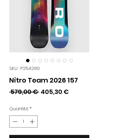
SKU : P254280
Nitro Team 2026 157
Prix
Prix
 579,00 € 
405,30 €
original
promotionnel
Quantité
*