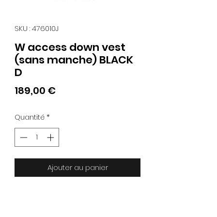
SKU : 476010J
W access down vest
(sans manche) BLACK
D
Prix
189,00 €
Quantité
*
Ajouter au panier