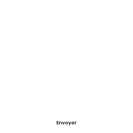
Formulaire 
d'inscription
Adresse e-mail
*
Oui, inscrivez-moi à votre newsletter.
*
Envoyer