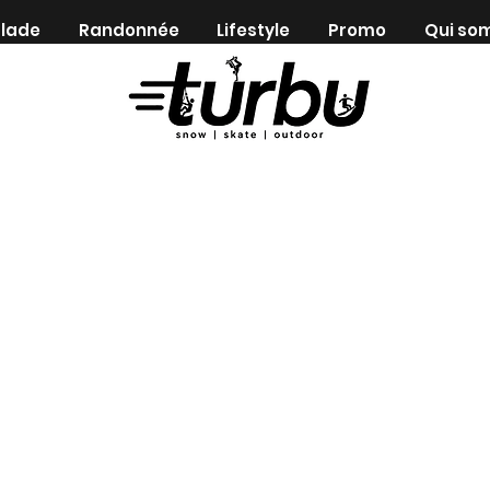
lade
Randonnée
Lifestyle
Promo
Qui so
Shop indépendant depuis 1983