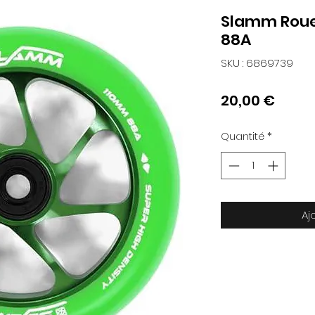
Slamm Roue
88A
SKU : 6869739
Prix
20,00 €
Quantité
*
Aj