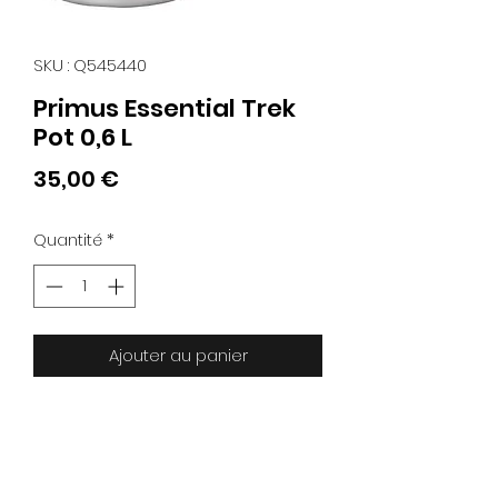
SKU : Q545440
Primus Essential Trek
Pot 0,6 L
Prix
35,00 €
Quantité
*
Ajouter au panier