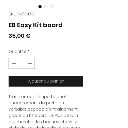
SKU : N731173
EB Easy Kit board
Prix
35,00 €
Quantité
*
Ajouter au panier
Transformez n’importe quel 
encadrement de porte en 
véritable espace d’entraînement 
grâce au Kit Board EB. Plus besoin 
de chercher les bonnes chevilles 
ni de douter de la solidité de votre 