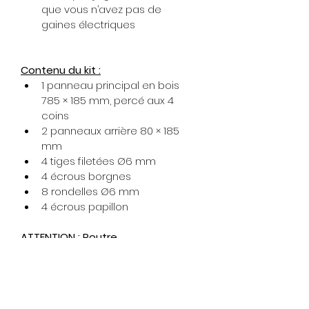
que vous n’avez pas de 
gaines électriques
Contenu du kit :
1 panneau principal en bois 
785 × 185 mm, percé aux 4 
coins
2 panneaux arrière 80 × 185 
mm
4 tiges filetées Ø6 mm
4 écrous borgnes
8 rondelles Ø6 mm
4 écrous papillon
ATTENTION : Poutre 
d'entraînement vendue 
séparément