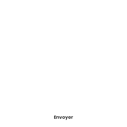
Formulaire 
d'inscription
Adresse e-mail
*
Oui, inscrivez-moi à votre newsletter.
*
Envoyer