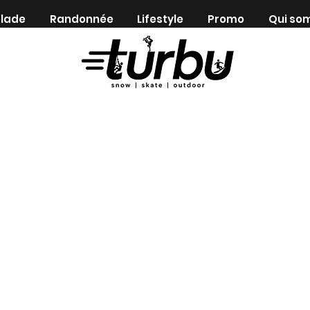
lade
Randonnée
Lifestyle
Promo
Qui so
Shop indépendant depuis 1983