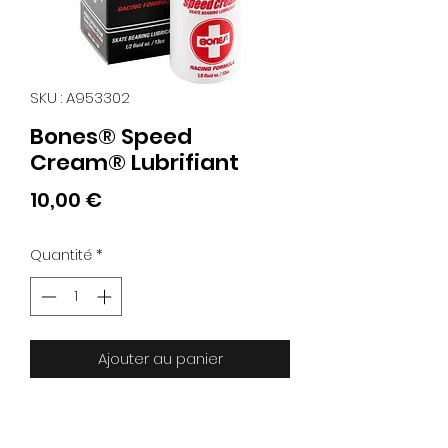
SKU : A953302
Bones® Speed
Cream® Lubrifiant
Prix
10,00 €
Quantité
*
Ajouter au panier