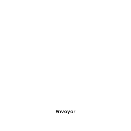
Formulaire 
d'inscription
Adresse e-mail
*
Oui, inscrivez-moi à votre newsletter.
*
Envoyer
info@turbu.fr