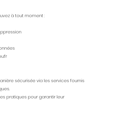
vez à tout moment :
uppression
données
u.fr
ière sécurisée via les services fournis
ques.
 pratiques pour garantir leur