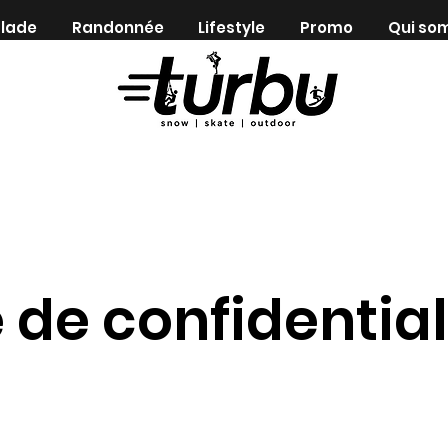
lade
Randonnée
Lifestyle
Promo
Qui so
Shop indépendant depuis 1983
e de confidential