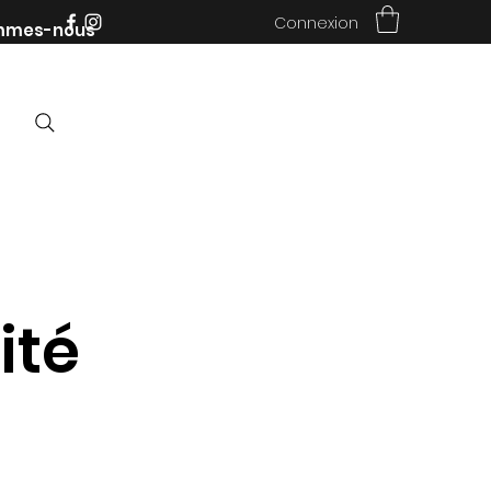
Connexion
mmes-nous
ité