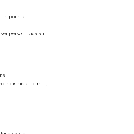
ment pour les
nseil personnalisé en
te.
a transmise par mail,
dation de la