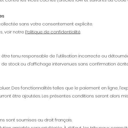
es
ollectée sans votre consentement explicite.
s, voir notre
Politique de confidentialité
.
 être tenu responsable de l’utilisation incorrecte ou détourné
s de stock ou d’affichage intervenues sans confirmation écrite
oluer. Des fonctionnalités telles que le paiement en ligne, l’ex
ront être ajoutées. Les présentes conditions seront alors mis
ns sont soumises au droit français.
olution amiable sera privilégiée. À défaut, les tribunaux comp