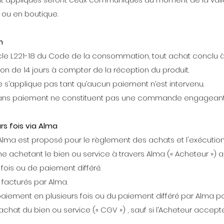
ou en boutique.
n
cle L221-18 du Code de la consommation, tout achat conclu à
ion de 14 jours à compter de la réception du produit.
 s’applique pas tant qu’aucun paiement n’est intervenu.
s sans paiement ne constituent pas une commande engageant
rs fois via Alma
'Alma est proposé pour le règlement des achats et l'exécutio
e achetant le bien ou service à travers Alma (« Acheteur ») 
fois ou de paiement différé.
 facturés par Alma.
 paiement en plusieurs fois ou du paiement différé par Alma po
achat du bien ou service (« CGV ») , sauf si l’Acheteur acce