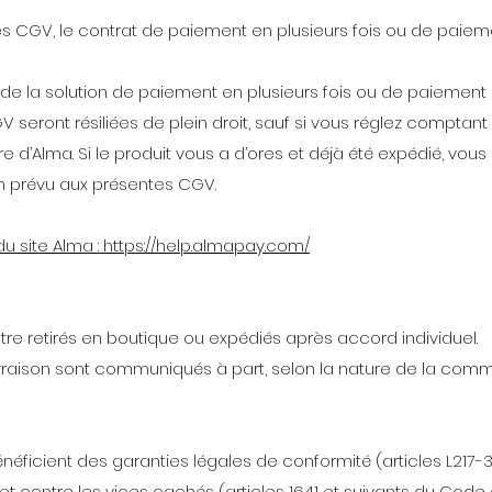
es CGV, le contrat de paiement en plusieurs fois ou de paiemen
 de la solution de paiement en plusieurs fois ou de paiement di
V seront résiliées de plein droit, sauf si vous réglez comptan
re d’Alma. Si le produit vous a d’ores et déjà été expédié, vous
m prévu aux présentes CGV.
 site Alma : https://help.almapay.com/
tre retirés en boutique ou expédiés après accord individuel.
 livraison sont communiqués à part, selon la nature de la com
néficient des garanties légales de conformité (articles L217-
 contre les vices cachés (articles 1641 et suivants du Code ci