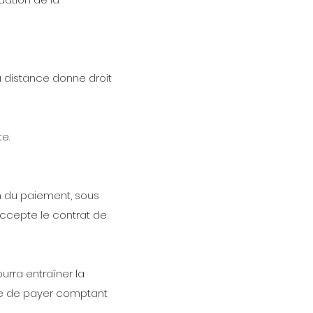
 distance donne droit
e.
n du paiement, sous
accepte le contrat de
urra entraîner la
pte de payer comptant