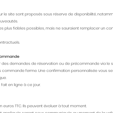
sur le site sont proposés sous réserve de disponibilité, notam
uveautés.
les plus fidèles possibles, mais ne sauraient remplacer un co
ntractuels.
écommande
r des demandes de réservation ou de précommande via le si
as commande ferme. Une confirmation personnalisée vous ser
que.
ait en ligne à ce jour.
en euros TTC. Ils peuvent évoluer à tout moment.
ent appliqués seront ceux communiqués au moment de la vali