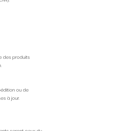
e des produits
.
pédition ou de
es à jour.
étents seront ceux du