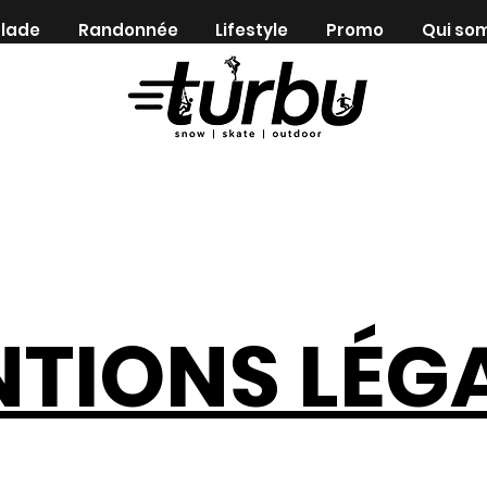
lade
Randonnée
Lifestyle
Promo
Qui so
Shop indépendant depuis 1983
TIONS LÉG