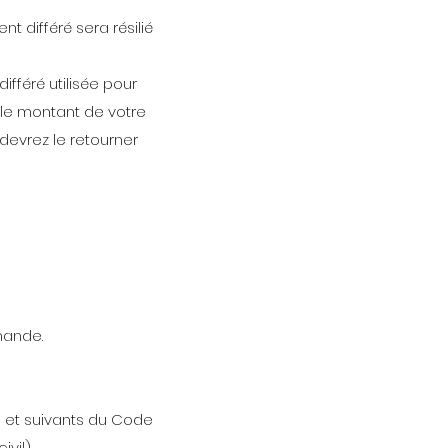
t différé sera résilié
fféré utilisée pour
t le montant de votre
 devrez le retourner
mande.
3 et suivants du Code
vil).