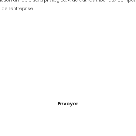
de l’entreprise.
Formulaire 
d'inscription
Adresse e-mail
*
Oui, inscrivez-moi à votre newsletter.
*
Envoyer
info@turbu.fr
05 62 37 89 55